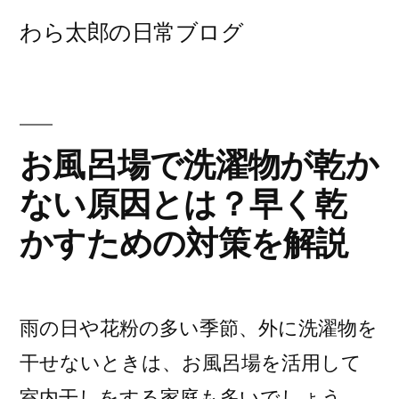
コ
わら太郎の日常ブログ
ン
テ
ン
ツ
お風呂場で洗濯物が乾か
へ
ない原因とは？早く乾
ス
かすための対策を解説
キ
ッ
雨の日や花粉の多い季節、外に洗濯物を
プ
干せないときは、お風呂場を活用して
室内干しをする家庭も多いでしょう。