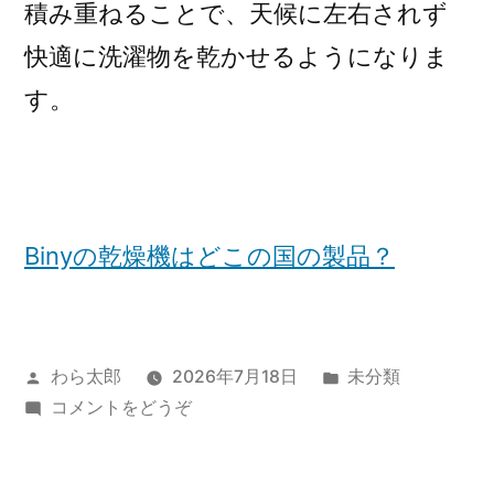
積み重ねることで、天候に左右されず
快適に洗濯物を乾かせるようになりま
す。
Binyの乾燥機はどこの国の製品？
投
カ
わら太郎
2026年7月18日
未分類
稿
(お
テ
コメントをどうぞ
者:
風
ゴ
呂
リ